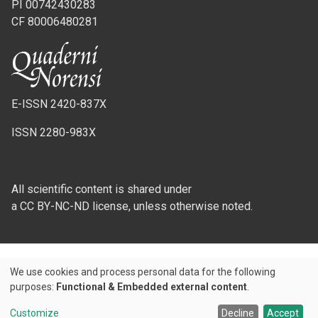
PI 00742430283
CF 80006480281
E-ISSN 2420-837X
ISSN 2280-983X
All scientific content is shared under
a CC BY-NC-ND license, unless otherwise noted.
We use cookies and process personal data for the following
Use
purposes:
Functional & Embedded external content
.
Credits
of
Customize
Decline
Accept
© 2026 Padova University Press - Università degli Studi di Padova