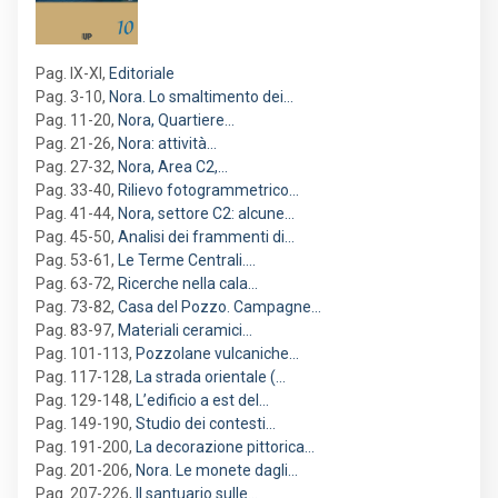
Pag. IX-XI
,
Editoriale
Pag. 3-10
,
Nora. Lo smaltimento dei…
Pag. 11-20
,
Nora, Quartiere…
Pag. 21-26
,
Nora: attività…
Pag. 27-32
,
Nora, Area C2,…
Pag. 33-40
,
Rilievo fotogrammetrico…
Pag. 41-44
,
Nora, settore C2: alcune…
Pag. 45-50
,
Analisi dei frammenti di…
Pag. 53-61
,
Le Terme Centrali.…
Pag. 63-72
,
Ricerche nella cala…
Pag. 73-82
,
Casa del Pozzo. Campagne…
Pag. 83-97
,
Materiali ceramici…
Pag. 101-113
,
Pozzolane vulcaniche…
Pag. 117-128
,
La strada orientale (…
Pag. 129-148
,
L’edificio a est del…
Pag. 149-190
,
Studio dei contesti…
Pag. 191-200
,
La decorazione pittorica…
Pag. 201-206
,
Nora. Le monete dagli…
Pag. 207-226
,
Il santuario sulle…