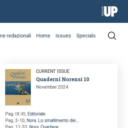
e redazionali
Home
Issues
Specials
Image
CURRENT ISSUE
Quaderni Norensi 10
November 2024
Pag. IX-XI
,
Editoriale
Pag. 3-10
,
Nora. Lo smaltimento dei…
Pag. 11-20
,
Nora, Quartiere…