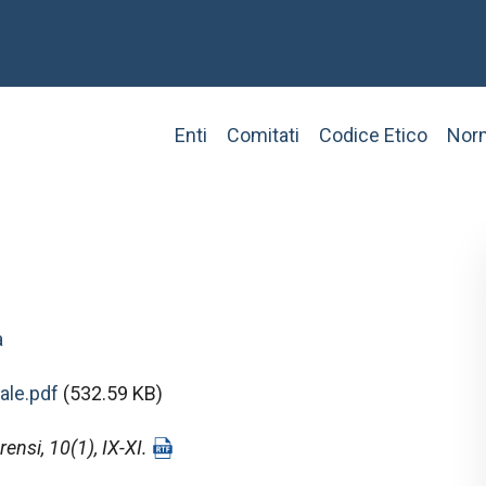
Main
Enti
Comitati
Codice Etico
Norm
navigation
a
ale.pdf
(532.59 KB)
rensi
, 10(1), IX-XI.