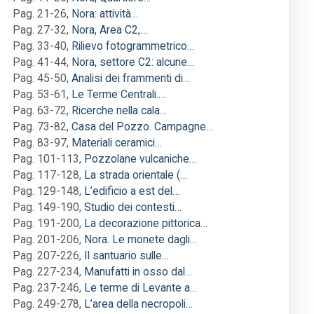
Pag. 21-26
,
Nora: attività…
Pag. 27-32
,
Nora, Area C2,…
Pag. 33-40
,
Rilievo fotogrammetrico…
Pag. 41-44
,
Nora, settore C2: alcune…
Pag. 45-50
,
Analisi dei frammenti di…
Pag. 53-61
,
Le Terme Centrali.…
Pag. 63-72
,
Ricerche nella cala…
Pag. 73-82
,
Casa del Pozzo. Campagne…
Pag. 83-97
,
Materiali ceramici…
Pag. 101-113
,
Pozzolane vulcaniche…
Pag. 117-128
,
La strada orientale (…
Pag. 129-148
,
L’edificio a est del…
Pag. 149-190
,
Studio dei contesti…
Pag. 191-200
,
La decorazione pittorica…
Pag. 201-206
,
Nora. Le monete dagli…
Pag. 207-226
,
Il santuario sulle…
Pag. 227-234
,
Manufatti in osso dal…
Pag. 237-246
,
Le terme di Levante a…
Pag. 249-278
,
L’area della necropoli…