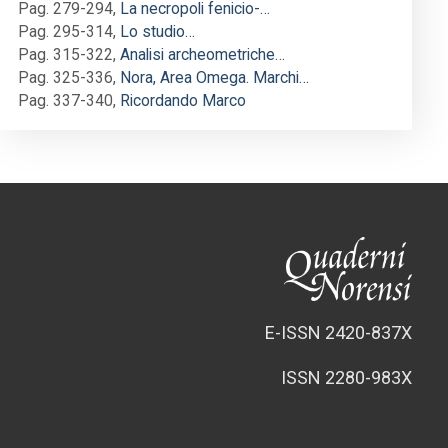
Pag. 279-294
,
La necropoli fenicio-…
Pag. 295-314
,
Lo studio…
Pag. 315-322
,
Analisi archeometriche…
Pag. 325-336
,
Nora, Area Omega. Marchi…
Pag. 337-340
,
Ricordando Marco
E-ISSN 2420-837X
ISSN 2280-983X