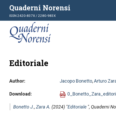
Quaderni Norensi
ISSN 2420-837X / 2280-983X
Editoriale
Author
Jacopo Bonetto
,
Arturo Zar
Download
0_Bonetto_Zara_editori
Bonetto J.
,
Zara A.
(2024) "
Editoriale
",
Quaderni No