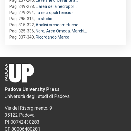
Pag. 237-246
,
Le terme di Levante a…
Pag. 249-278
,
L’area della necropoli…
Pag. 279-294
,
La necropoli fenicio-…
Pag. 295-314
,
Lo studio…
Pag. 315-322
,
Analisi archeometriche…
Pag. 325-336
,
Nora, Area Omega. Marchi…
Pag. 337-340
,
Ricordando Marco
Padova University Press
Università degli studi di Padova
Via del Risorgimento, 9
35122 Padova
PI 00742430283
CF 80006480281