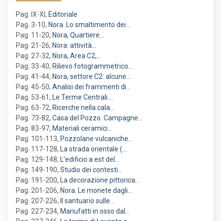
Pag. IX-XI
,
Editoriale
Pag. 3-10
,
Nora. Lo smaltimento dei…
Pag. 11-20
,
Nora, Quartiere…
Pag. 21-26
,
Nora: attività…
Pag. 27-32
,
Nora, Area C2,…
Pag. 33-40
,
Rilievo fotogrammetrico…
Pag. 41-44
,
Nora, settore C2: alcune…
Pag. 45-50
,
Analisi dei frammenti di…
Pag. 53-61
,
Le Terme Centrali.…
Pag. 63-72
,
Ricerche nella cala…
Pag. 73-82
,
Casa del Pozzo. Campagne…
Pag. 83-97
,
Materiali ceramici…
Pag. 101-113
,
Pozzolane vulcaniche…
Pag. 117-128
,
La strada orientale (…
Pag. 129-148
,
L’edificio a est del…
Pag. 149-190
,
Studio dei contesti…
Pag. 191-200
,
La decorazione pittorica…
Pag. 201-206
,
Nora. Le monete dagli…
Pag. 207-226
,
Il santuario sulle…
Pag. 227-234
,
Manufatti in osso dal…