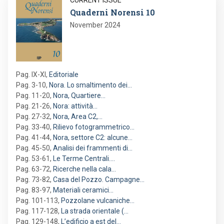
Image
CURRENT ISSUE
Quaderni Norensi 10
November 2024
Pag. IX-XI
,
Editoriale
Pag. 3-10
,
Nora. Lo smaltimento dei…
Pag. 11-20
,
Nora, Quartiere…
Pag. 21-26
,
Nora: attività…
Pag. 27-32
,
Nora, Area C2,…
Pag. 33-40
,
Rilievo fotogrammetrico…
Pag. 41-44
,
Nora, settore C2: alcune…
Pag. 45-50
,
Analisi dei frammenti di…
Pag. 53-61
,
Le Terme Centrali.…
Pag. 63-72
,
Ricerche nella cala…
Pag. 73-82
,
Casa del Pozzo. Campagne…
Pag. 83-97
,
Materiali ceramici…
Pag. 101-113
,
Pozzolane vulcaniche…
Pag. 117-128
,
La strada orientale (…
Pag. 129-148
,
L’edificio a est del…