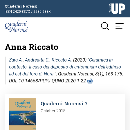
Quaderni Norensi
ISSN 2420-837X / 2280-983X
Anna Riccato
Zara A.
,
Andreatta C.
,
Riccato A.
(2020) "
Ceramica in
contesto. Il caso del deposito di antoniniani dell’edificio
ad est del foro di Nora
",
Quaderni Norensi
, 8(1), 163-175.
DOI: 10.14658/PUPJ-QUNO-2020-1-22
Image
Quaderni Norensi 7
October 2018