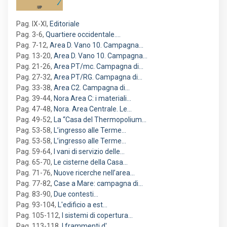
Pag. IX-XI
,
Editoriale
Pag. 3-6
,
Quartiere occidentale.…
Pag. 7-12
,
Area D. Vano 10. Campagna…
Pag. 13-20
,
Area D. Vano 10. Campagna…
Pag. 21-26
,
Area PT/mc. Campagna di…
Pag. 27-32
,
Area PT/RG. Campagna di…
Pag. 33-38
,
Area C2. Campagna di…
Pag. 39-44
,
Nora Area C: i materiali…
Pag. 47-48
,
Nora. Area Centrale. Le…
Pag. 49-52
,
La “Casa del Thermopolium…
Pag. 53-58
,
L’ingresso alle Terme…
Pag. 53-58
,
L’ingresso alle Terme…
Pag. 59-64
,
I vani di servizio delle…
Pag. 65-70
,
Le cisterne della Casa…
Pag. 71-76
,
Nuove ricerche nell’area…
Pag. 77-82
,
Case a Mare: campagna di…
Pag. 83-90
,
Due contesti…
Pag. 93-104
,
L'edificio a est…
Pag. 105-112
,
I sistemi di copertura…
Pag. 113-118
,
I frammenti d'…