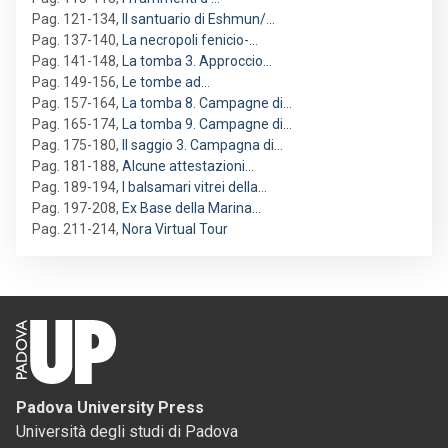
Pag. 121-134
,
Il santuario di Eshmun/…
Pag. 137-140
,
La necropoli fenicio-…
Pag. 141-148
,
La tomba 3. Approccio…
Pag. 149-156
,
Le tombe ad…
Pag. 157-164
,
La tomba 8. Campagne di…
Pag. 165-174
,
La tomba 9. Campagne di…
Pag. 175-180
,
Il saggio 3. Campagna di…
Pag. 181-188
,
Alcune attestazioni…
Pag. 189-194
,
I balsamari vitrei della…
Pag. 197-208
,
Ex Base della Marina…
Pag. 211-214
,
Nora Virtual Tour
Padova University Press
Università degli studi di Padova