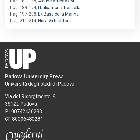
Pag. 181-188
,
Alcune attestazioni…
Pag. 189-194
,
I balsamari vitrei della…
Pag. 197-208
,
Ex Base della Marina…
Pag. 211-214
,
Nora Virtual Tour
Padova University Press
Università degli studi di Padova
Via del Risorgimento, 9
35122 Padova
PI 00742430283
CF 80006480281