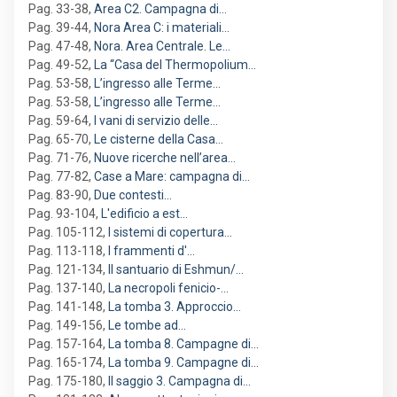
Pag. 33-38
,
Area C2. Campagna di…
Pag. 39-44
,
Nora Area C: i materiali…
Pag. 47-48
,
Nora. Area Centrale. Le…
Pag. 49-52
,
La “Casa del Thermopolium…
Pag. 53-58
,
L’ingresso alle Terme…
Pag. 53-58
,
L’ingresso alle Terme…
Pag. 59-64
,
I vani di servizio delle…
Pag. 65-70
,
Le cisterne della Casa…
Pag. 71-76
,
Nuove ricerche nell’area…
Pag. 77-82
,
Case a Mare: campagna di…
Pag. 83-90
,
Due contesti…
Pag. 93-104
,
L'edificio a est…
Pag. 105-112
,
I sistemi di copertura…
Pag. 113-118
,
I frammenti d'…
Pag. 121-134
,
Il santuario di Eshmun/…
Pag. 137-140
,
La necropoli fenicio-…
Pag. 141-148
,
La tomba 3. Approccio…
Pag. 149-156
,
Le tombe ad…
Pag. 157-164
,
La tomba 8. Campagne di…
Pag. 165-174
,
La tomba 9. Campagne di…
Pag. 175-180
,
Il saggio 3. Campagna di…