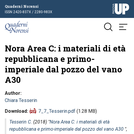
Quaderni Norensi
ISSN 2420-837X / 2280-983X
Nora Area C: i materiali di età
repubblicana e primo-
imperiale dal pozzo del vano
A30
Author
Chiara Tesserin
Download
7_7_Tesserin.pdf
(1.28 MB)
Tesserin C.
(2018) "
Nora Area C: i materiali di età
repubblicana e primo-imperiale dal pozzo del vano A30
",