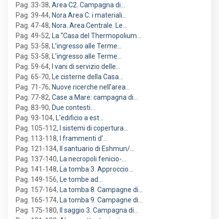
Pag. 33-38
,
Area C2. Campagna di…
Pag. 39-44
,
Nora Area C: i materiali…
Pag. 47-48
,
Nora. Area Centrale. Le…
Pag. 49-52
,
La “Casa del Thermopolium…
Pag. 53-58
,
L’ingresso alle Terme…
Pag. 53-58
,
L’ingresso alle Terme…
Pag. 59-64
,
I vani di servizio delle…
Pag. 65-70
,
Le cisterne della Casa…
Pag. 71-76
,
Nuove ricerche nell’area…
Pag. 77-82
,
Case a Mare: campagna di…
Pag. 83-90
,
Due contesti…
Pag. 93-104
,
L'edificio a est…
Pag. 105-112
,
I sistemi di copertura…
Pag. 113-118
,
I frammenti d'…
Pag. 121-134
,
Il santuario di Eshmun/…
Pag. 137-140
,
La necropoli fenicio-…
Pag. 141-148
,
La tomba 3. Approccio…
Pag. 149-156
,
Le tombe ad…
Pag. 157-164
,
La tomba 8. Campagne di…
Pag. 165-174
,
La tomba 9. Campagne di…
Pag. 175-180
,
Il saggio 3. Campagna di…