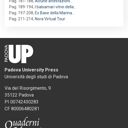
Pag. 181-188
,
Alcune attestazioni…
Pag. 189-194
,
I balsamari vitrei della…
Pag. 197-208
,
Ex Base della Marina…
Pag. 211-214
,
Nora Virtual Tour
Padova University Press
Università degli studi di Padova
Via del Risorgimento, 9
35122 Padova
PI 00742430283
CF 80006480281