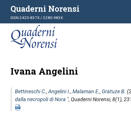
Quaderni Norensi
ISSN 2420-837X / 2280-983X
Ivana Angelini
Bettineschi C.
,
Angelini I.
,
Malaman E.
,
Gratuze B.
(2
dalla necropoli di Nora
",
Quaderni Norensi
, 8(1), 