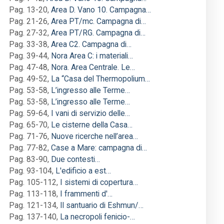
Pag. 13-20
,
Area D. Vano 10. Campagna…
Pag. 21-26
,
Area PT/mc. Campagna di…
Pag. 27-32
,
Area PT/RG. Campagna di…
Pag. 33-38
,
Area C2. Campagna di…
Pag. 39-44
,
Nora Area C: i materiali…
Pag. 47-48
,
Nora. Area Centrale. Le…
Pag. 49-52
,
La “Casa del Thermopolium…
Pag. 53-58
,
L’ingresso alle Terme…
Pag. 53-58
,
L’ingresso alle Terme…
Pag. 59-64
,
I vani di servizio delle…
Pag. 65-70
,
Le cisterne della Casa…
Pag. 71-76
,
Nuove ricerche nell’area…
Pag. 77-82
,
Case a Mare: campagna di…
Pag. 83-90
,
Due contesti…
Pag. 93-104
,
L'edificio a est…
Pag. 105-112
,
I sistemi di copertura…
Pag. 113-118
,
I frammenti d'…
Pag. 121-134
,
Il santuario di Eshmun/…
Pag. 137-140
,
La necropoli fenicio-…