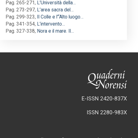
Pag. 265-271
,
L’Università della…
Pag. 273-297
,
L’area sacra del…
Pag. 299-323
,
Il Colle e l’“Alto luogo…
Pag. 341-354
,
L’intervento…
Pag. 327-338
,
Nora e il mare. Il…
E-ISSN 2420-837X
ISSN 2280-983X