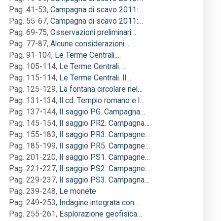
Pag. 41-53
,
Campagna di scavo 2011:…
Pag. 55-67
,
Campagna di scavo 2011:…
Pag. 69-75
,
Osservazioni preliminari…
Pag. 77-87
,
Alcune considerazioni…
Pag. 91-104
,
Le Terme Centrali.…
Pag. 105-114
,
Le Terme Centrali.…
Pag. 115-114
,
Le Terme Centrali. Il…
Pag. 125-129
,
La fontana circolare nel…
Pag. 131-134
,
Il cd. Tempio romano e l…
Pag. 137-144
,
Il saggio PG. Campagna…
Pag. 145-154
,
Il saggio PR2. Campagna…
Pag. 155-183
,
Il saggio PR3. Campagne…
Pag. 185-199
,
Il saggio PR5. Campagne…
Pag. 201-220
,
Il saggio PS1. Campagne…
Pag. 221-227
,
Il saggio PS2. Campagne…
Pag. 229-237
,
Il saggio PS3. Campagna…
Pag. 239-248
,
Le monete
Pag. 249-253
,
Indagine integrata con…
Pag. 255-261
,
Esplorazione geofisica…