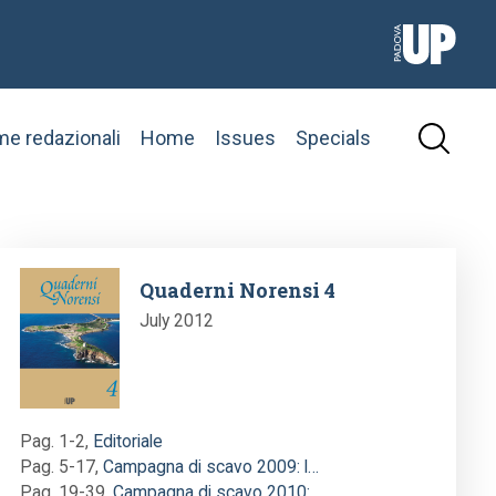
e redazionali
Home
Issues
Specials
Image
Quaderni Norensi 4
July 2012
Pag. 1-2
,
Editoriale
Pag. 5-17
,
Campagna di scavo 2009: l…
Pag. 19-39
,
Campagna di scavo 2010:…