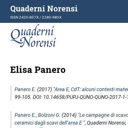
Quaderni Norensi
ISSN 2420-837X / 2280-983X
Elisa Panero
Panero E.
(2017) "
Area E, CdT: alcuni contesti mate
99-105. DOI: 10.14658/PUPJ-QUNO-QUNO-2017-1
Panero E.
,
Bolzoni G.
(2014) "
Le campagne di scavo
ceramici dagli scavi dell’area E
",
Quaderni Norensi
,