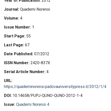
Year of Publication
2012
Journal
Quaderni Norensi
Volume
4
Issue Number
1
Start Page
55
Last Page
67
Date Published
07/2012
ISSN Number
2420-837X
Serial Article Number
4
URL
https://quaderninorensi.padovauniversitypress.it/2012/1/4
DOI
10.14658/PUPJ-QUNO-QUNO-2012-1-4
Issue
Quaderni Norensi 4