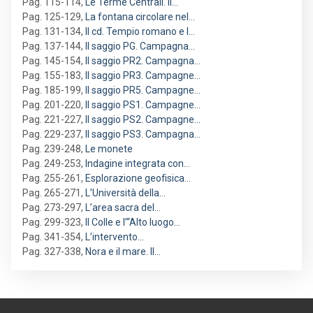
Pag. 115-114
,
Le Terme Centrali. Il…
Pag. 125-129
,
La fontana circolare nel…
Pag. 131-134
,
Il cd. Tempio romano e l…
Pag. 137-144
,
Il saggio PG. Campagna…
Pag. 145-154
,
Il saggio PR2. Campagna…
Pag. 155-183
,
Il saggio PR3. Campagne…
Pag. 185-199
,
Il saggio PR5. Campagne…
Pag. 201-220
,
Il saggio PS1. Campagne…
Pag. 221-227
,
Il saggio PS2. Campagne…
Pag. 229-237
,
Il saggio PS3. Campagna…
Pag. 239-248
,
Le monete
Pag. 249-253
,
Indagine integrata con…
Pag. 255-261
,
Esplorazione geofisica…
Pag. 265-271
,
L’Università della…
Pag. 273-297
,
L’area sacra del…
Pag. 299-323
,
Il Colle e l’“Alto luogo…
Pag. 341-354
,
L’intervento…
Pag. 327-338
,
Nora e il mare. Il…