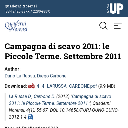
Quaderni Norensi
ISSN 2420-837X / 2280-983X
Campagna di scavo 2011: le
Piccole Terme. Settembre 2011
Author
Dario La Russa
,
Diego Carbone
Download
4_4_LARUSSA_CARBONE.pdf
(9.9 MB)
La Russa D.
,
Carbone D.
(2012) "
Campagna di scavo
2011: le Piccole Terme. Settembre 2011
",
Quaderni
Norensi
, 4(1), 55-67. DOI: 10.14658/PUPJ-QUNO-QUNO-
2012-1-4