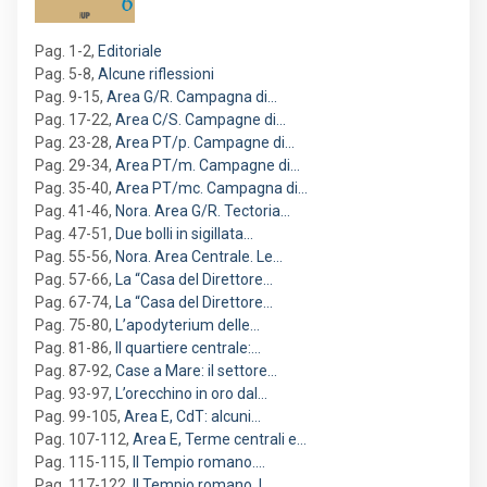
Pag. 1-2
,
Editoriale
Pag. 5-8
,
Alcune riflessioni
Pag. 9-15
,
Area G/R. Campagna di…
Pag. 17-22
,
Area C/S. Campagne di…
Pag. 23-28
,
Area PT/p. Campagne di…
Pag. 29-34
,
Area PT/m. Campagne di…
Pag. 35-40
,
Area PT/mc. Campagna di…
Pag. 41-46
,
Nora. Area G/R. Tectoria…
Pag. 47-51
,
Due bolli in sigillata…
Pag. 55-56
,
Nora. Area Centrale. Le…
Pag. 57-66
,
La “Casa del Direttore…
Pag. 67-74
,
La “Casa del Direttore…
Pag. 75-80
,
L’apodyterium delle…
Pag. 81-86
,
Il quartiere centrale:…
Pag. 87-92
,
Case a Mare: il settore…
Pag. 93-97
,
L’orecchino in oro dal…
Pag. 99-105
,
Area E, CdT: alcuni…
Pag. 107-112
,
Area E, Terme centrali e…
Pag. 115-115
,
Il Tempio romano.…
Pag. 117-122
,
Il Tempio romano. I…