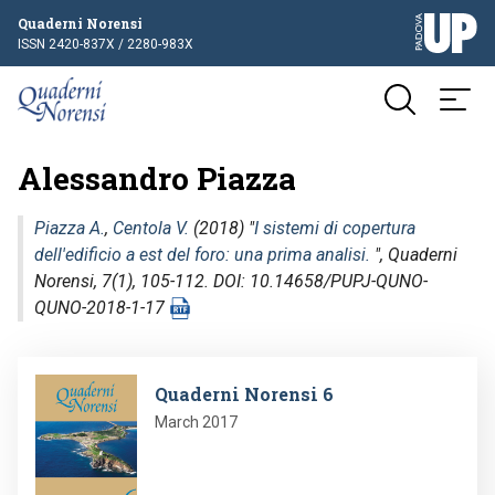
Quaderni Norensi
ISSN 2420-837X / 2280-983X
Alessandro Piazza
Piazza A.
,
Centola V.
(2018) "
I sistemi di copertura
dell'edificio a est del foro: una prima analisi.
",
Quaderni
Norensi
, 7(1), 105-112. DOI: 10.14658/PUPJ-QUNO-
QUNO-2018-1-17
Image
Quaderni Norensi 6
March 2017