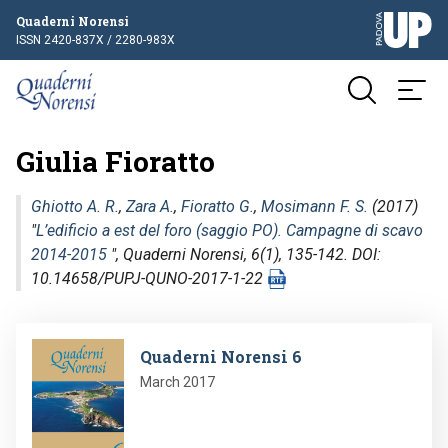
Quaderni Norensi
ISSN 2420-837X / 2280-983X
Giulia Fioratto
Ghiotto A. R.
,
Zara A.
,
Fioratto G.
,
Mosimann F. S.
(2017)
"
L’edificio a est del foro (saggio PO). Campagne di scavo
2014-2015
",
Quaderni Norensi
, 6(1), 135-142. DOI:
10.14658/PUPJ-QUNO-2017-1-22
Image
Quaderni Norensi 6
March 2017