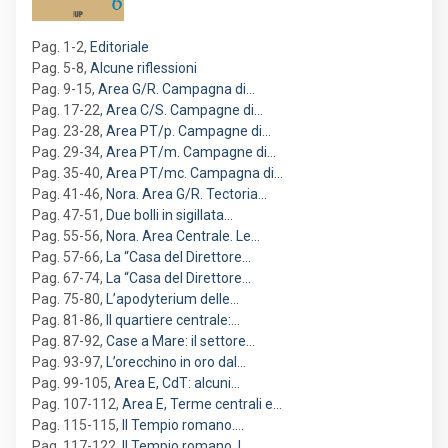
Pag. 1-2
,
Editoriale
Pag. 5-8
,
Alcune riflessioni
Pag. 9-15
,
Area G/R. Campagna di…
Pag. 17-22
,
Area C/S. Campagne di…
Pag. 23-28
,
Area PT/p. Campagne di…
Pag. 29-34
,
Area PT/m. Campagne di…
Pag. 35-40
,
Area PT/mc. Campagna di…
Pag. 41-46
,
Nora. Area G/R. Tectoria…
Pag. 47-51
,
Due bolli in sigillata…
Pag. 55-56
,
Nora. Area Centrale. Le…
Pag. 57-66
,
La “Casa del Direttore…
Pag. 67-74
,
La “Casa del Direttore…
Pag. 75-80
,
L’apodyterium delle…
Pag. 81-86
,
Il quartiere centrale:…
Pag. 87-92
,
Case a Mare: il settore…
Pag. 93-97
,
L’orecchino in oro dal…
Pag. 99-105
,
Area E, CdT: alcuni…
Pag. 107-112
,
Area E, Terme centrali e…
Pag. 115-115
,
Il Tempio romano.…
Pag. 117-122
,
Il Tempio romano. I…