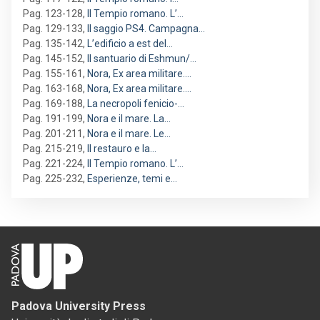
Pag. 123-128
,
Il Tempio romano. L’…
Pag. 129-133
,
Il saggio PS4. Campagna…
Pag. 135-142
,
L’edificio a est del…
Pag. 145-152
,
Il santuario di Eshmun/…
Pag. 155-161
,
Nora, Ex area militare.…
Pag. 163-168
,
Nora, Ex area militare.…
Pag. 169-188
,
La necropoli fenicio-…
Pag. 191-199
,
Nora e il mare. La…
Pag. 201-211
,
Nora e il mare. Le…
Pag. 215-219
,
Il restauro e la…
Pag. 221-224
,
Il Tempio romano. L’…
Pag. 225-232
,
Esperienze, temi e…
Padova University Press