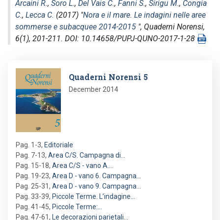
Arcaini R.
,
Soro L.
,
Del Vais C.
,
Fanni S.
,
Sirigu M.
,
Congia
C.
,
Lecca C.
(2017) "
Nora e il mare. Le indagini nelle aree
sommerse e subacquee 2014-2015
",
Quaderni Norensi
,
6(1), 201-211. DOI: 10.14658/PUPJ-QUNO-2017-1-28
Image
Quaderni Norensi 5
December 2014
Pag. 1-3
,
Editoriale
Pag. 7-13
,
Area C/S. Campagna di…
Pag. 15-18
,
Area C/S - vano A.…
Pag. 19-23
,
Area D - vano 6. Campagna…
Pag. 25-31
,
Area D - vano 9. Campagna…
Pag. 33-39
,
Piccole Terme. L’indagine…
Pag. 41-45
,
Piccole Terme:…
Pag. 47-61
,
Le decorazioni parietali…