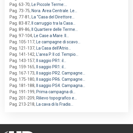
Pag. 63-70
,
Le Piccole Terme:…
Pag. 73-75
,
Nora. Area Centrale. Le…
Pag. 77-81
,
La “Casa del Direttore…
Pag. 83-87
,
Il carruggio tra la Casa…
Pag. 89-86
,
Il Quartiere delle Terme…
Pag. 97-104
,
Le Case a Mare. Il…
Pag. 105-117
,
Le campagne di scavo…
Pag. 121-137
,
La Casa dell’Atrio…
Pag. 141-142
,
L’area P. Il cd. Tempio…
Pag. 143-157
,
Il saggio PR1: il…
Pag. 159-165
,
Il saggio PR1: il…
Pag. 167-173
,
Il saggio PR2. Campagne…
Pag. 175-180
,
Il saggio PR6. Campagne…
Pag. 181-188
,
Il saggio PS4. Campagna…
Pag. 191-199
,
Prima campagna di…
Pag. 201-209
,
Rilievo topografico e…
Pag. 213-218
,
La cava di Is Fradis…