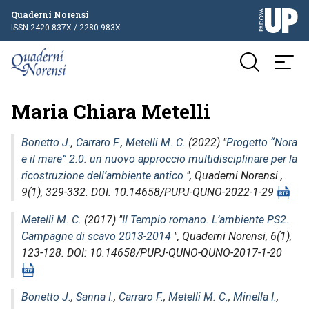
Quaderni Norensi
ISSN 2420-837X / 2280-983X
Maria Chiara Metelli
Bonetto J.
,
Carraro F.
,
Metelli M. C.
(2022) "
Progetto “Nora
e il mare” 2.0: un nuovo approccio multidisciplinare per la
ricostruzione dell’ambiente antico
",
Quaderni Norensi
,
9(1), 329-332. DOI: 10.14658/PUPJ-QUNO-2022-1-29
Metelli M. C.
(2017) "
Il Tempio romano. L’ambiente PS2.
Campagne di scavo 2013-2014
",
Quaderni Norensi
, 6(1),
123-128. DOI: 10.14658/PUPJ-QUNO-QUNO-2017-1-20
Bonetto J.
,
Sanna I.
,
Carraro F.
,
Metelli M. C.
,
Minella I.
,